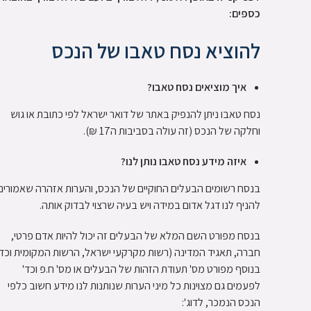
כספים:
להוציא נסח טאבו של הנכס
איך מוציאים נסח טאבו?
נסח טאבו ניתן להנפיק באתר של דואר ישראל לפי כתובת או גוש
וחלקה של הנכס (זה עולה בסביבות ה17 ₪).
איזה מידע נסח טאבו נותן לנו?
בנסח רשומים הבעלים החוקיים של הנכס, והערות אזהרה שאמורים
להניף לנו דגל אדום במידה ויש בעיה שרצוי לבדוק אותה.
בנסח מפורט השם המלא של הבעלים זה יכול להיות אדם פרטי,
חברה, תאגיד המדינה (רשות מקרקעי ישראל, הרשות המקומית וכד'
בנוסף מפורט מס' תעודת הזהות של הבעלים או מס' ח.פ וכד'
לפעמים גם מצוינות כל מיני הערות שנותנות לנו מידע חשוב כלפי
הנכס הנמכר, לדוג':